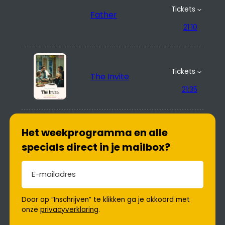
Tickets
Father
21:10
Tickets
The Invite
21:35
Het weekprogramma en alle
specials direct in je mailbox?
E-mailadres
(Vereist)
Door op “Inschrijven” te klikken ga je akkoord met
onze
privacyverklaring
.