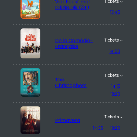
Vier Feest met
Tickets
Dikkie Dik (3+)
13:45
De la Comédie-
Tickets
Française
14:00
Tickets
The
Christophers
14:15
18:20
Tickets
Primavera
14:35
19:20