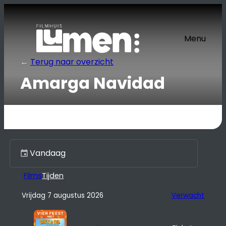
Ga
naar
de
Menu
inhoud
←
Terug naar overzicht
Amarga Navidad
Kies een dag
Films
Tijden
Vrijdag 7 augustus 2026
Verwacht