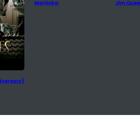
Mariinka
Jim Que
iversary)