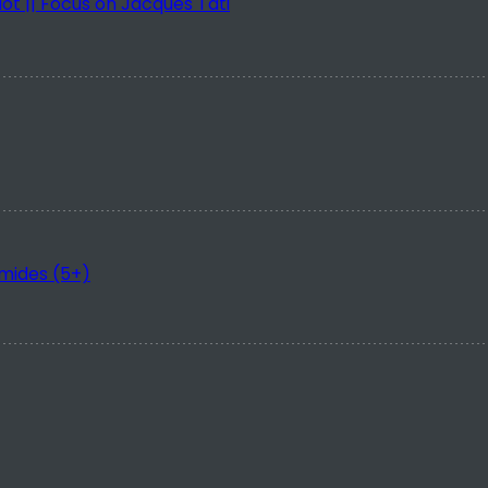
Les vacances de Monsieur Hulot || Focus on Jacques Tati
amides (5+)