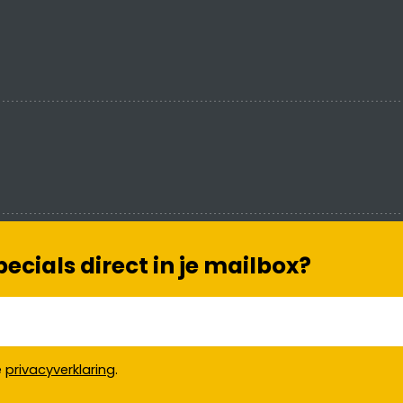
cials direct in je mailbox?
e
privacyverklaring
.