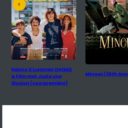
Hanno X Lummen Ontbijt
Minoes (25th Ann
& Film met Juste une
illusion (voorpremière)