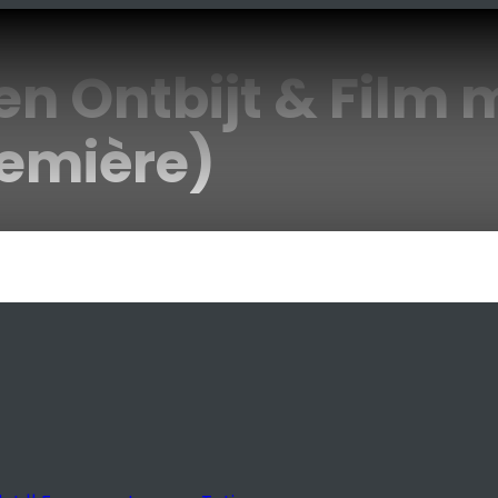
 Ontbijt & Film m
remière)