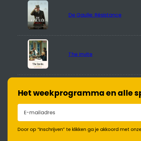
De Gaulle: Résistance
The Invite
Het weekprogramma en alle spe
E-mailadres
(Vereist)
Door op “Inschrijven” te klikken ga je akkoord met onz