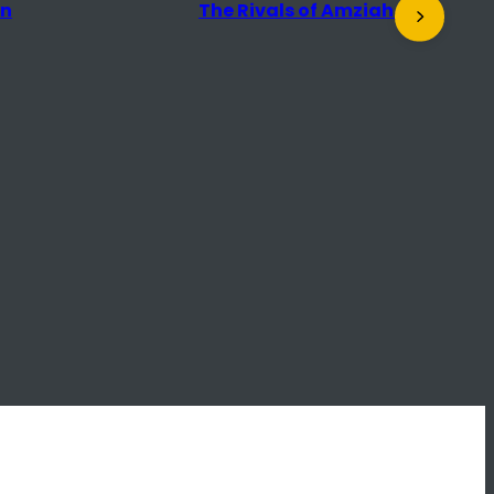
en
The Rivals of Amziah King
D
t
r