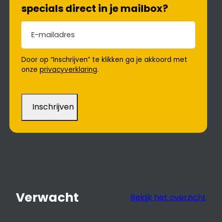
specials direct in je mailbox?
E-mailadres
(Vereist)
Door op “Inschrijven” te klikken ga je akkoord met
onze
privacyverklaring
.
Verwacht
Bekijk het overzicht