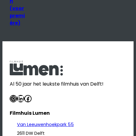
n
(voor
premi
ère)
Al 50 jaar het leukste filmhuis van Delft!
Instagram
LinkedIn
Facebook
Filmhuis Lumen
Van Leeuwenhoekpark 55
2611 DW Delft