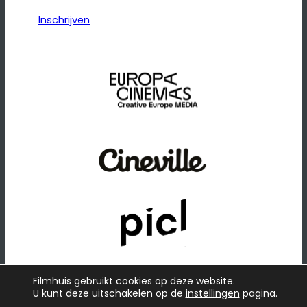
Inschrijven
Filmhuis gebruikt cookies op deze website.
U kunt deze uitschakelen op de
instellingen
pagina.
© 2026
·
Website door
Raadhuis
Privacybeleid