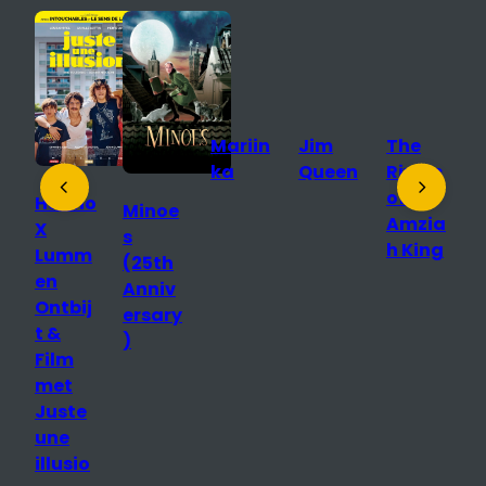
Mariin
Jim
The
D
ka
Queen
Rivals
S
of
T
Hanno
Minoe
Amzia
D
X
s
h King
o
Lumm
(25th
R
en
Anniv
n
Ontbij
ersary
p
t &
)
Film
r
met
e
Juste
une
illusio