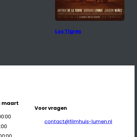
Los Tigres
4 maart
Voor vragen
00:00
contact@filmhuis-lumen.nl
:00
00:00