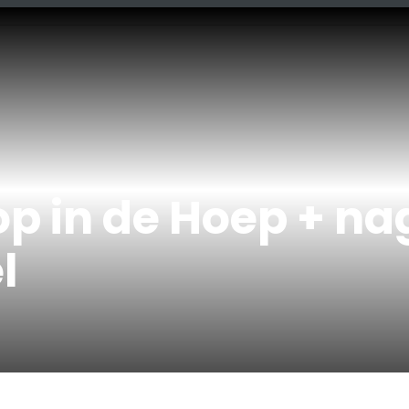
op in de Hoep + n
l