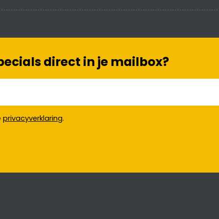
cials direct in je mailbox?
e
privacyverklaring
.