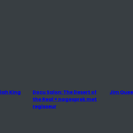
iah King
Docu Salon: The Desert of
Jim Que
the Real + nagesprek met
regisseur