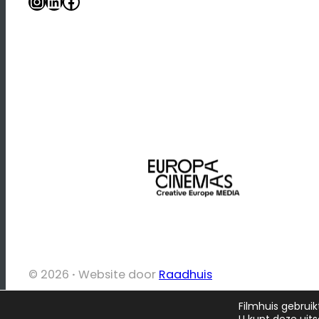
Instagram
LinkedIn
Facebook
© 2026
·
Website door
Raadhuis
Filmhuis gebruik