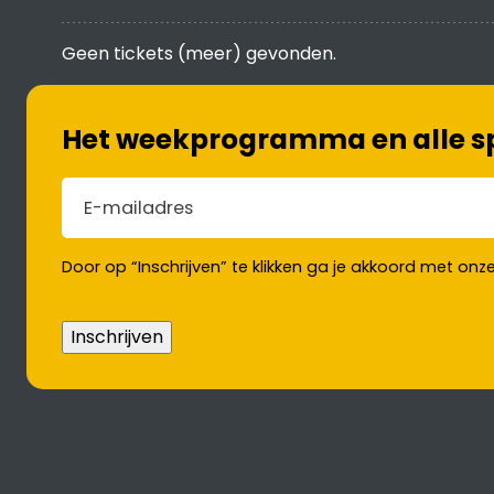
Geen tickets (meer) gevonden.
Het weekprogramma en alle spe
E-mailadres
(Vereist)
Door op “Inschrijven” te klikken ga je akkoord met onz
Inschrijven