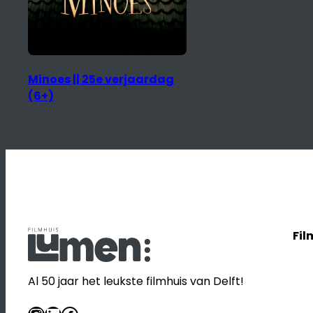
Minoes || 25e verjaardag
(6+)
Fil
Al 50 jaar het leukste filmhuis van Delft!