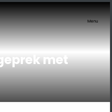
Menu
ageprek met