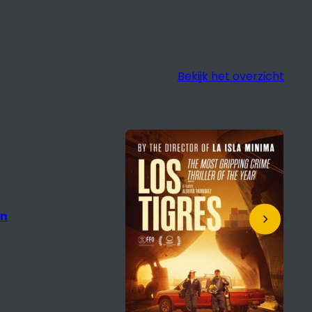
Bekijk het overzicht
en
s