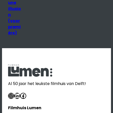
une
illusio
n
(voor
premi
ère)
Al 50 jaar het leukste filmhuis van Delft!
Instagram
LinkedIn
Facebook
Filmhuis Lumen