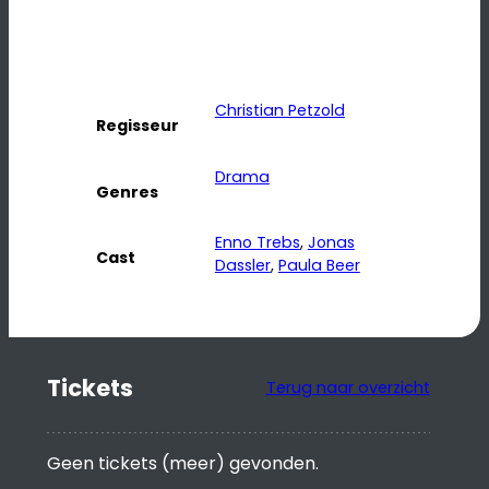
Christian Petzold
Regisseur
Drama
Genres
Enno Trebs
, 
Jonas
Cast
Dassler
, 
Paula Beer
Tickets
Terug naar overzicht
Geen tickets (meer) gevonden.