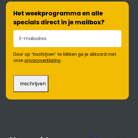
Het weekprogramma en alle
specials direct in je mailbox?
E-mailadres
(Vereist)
Door op “Inschrijven” te klikken ga je akkoord met
onze
privacyverklaring
.