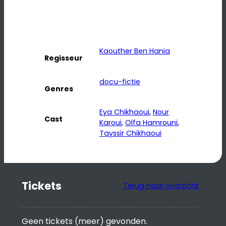
Kaouther Ben Hania
Regisseur
docu-fictie
Genres
Eya Chikhaoui
, 
Nour
Cast
Karoui
, 
Olfa Hamrouni
, 
Tayssir Chikhaoui
Tickets
Terug naar overzicht
Geen tickets (meer) gevonden.