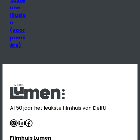
Juste
une
illusio
n
(voor
premi
ère)
Al 50 jaar het leukste filmhuis van Delft!
Instagram
LinkedIn
Facebook
Filmhuis Lumen