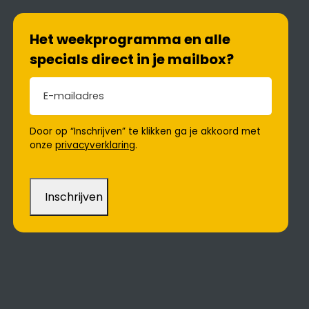
Het weekprogramma en alle
specials direct in je mailbox?
E-mailadres
(Vereist)
Door op “Inschrijven” te klikken ga je akkoord met
onze
privacyverklaring
.