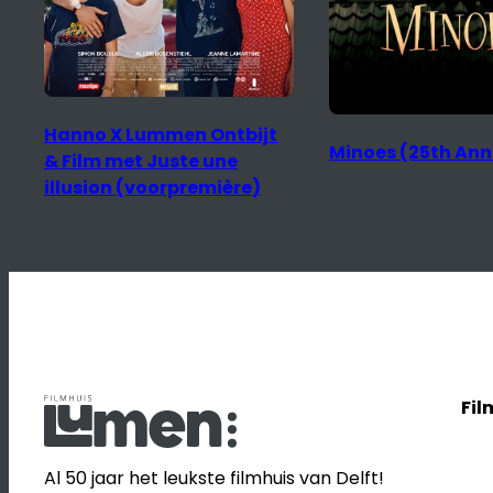
Hanno X Lummen Ontbijt
Minoes (25th Ann
& Film met Juste une
illusion (voorpremière)
Fil
Al 50 jaar het leukste filmhuis van Delft!