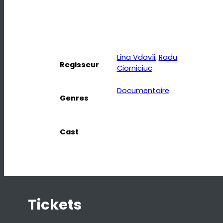
Lina Vdovîi
, 
Radu
Regisseur
Ciorniciuc
Documentaire
Genres
Cast
Tickets