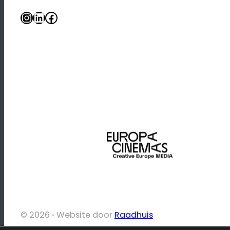
Instagram
LinkedIn
Facebook
© 2026
·
Website door
Raadhuis