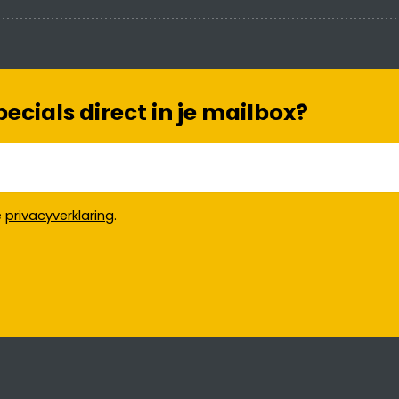
cials direct in je mailbox?
e
privacyverklaring
.