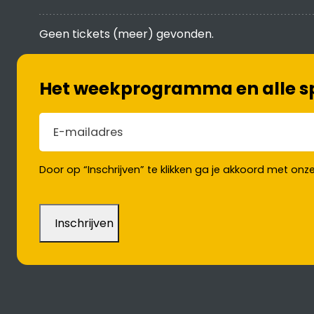
Geen tickets (meer) gevonden.
Het weekprogramma en alle spe
E-mailadres
(Vereist)
Door op “Inschrijven” te klikken ga je akkoord met onz