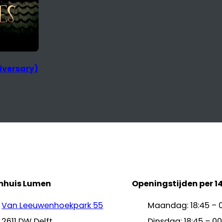
iversary)
mhuis Lumen
Openingstijden per 1
Van Leeuwenhoekpark 55
Maandag: 18:45 – 
2611 DW Delft
Dinsdag: 18:45 – 00