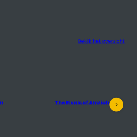
Bekijk het overzicht
en
The Rivals of Amziah King
D
t
r