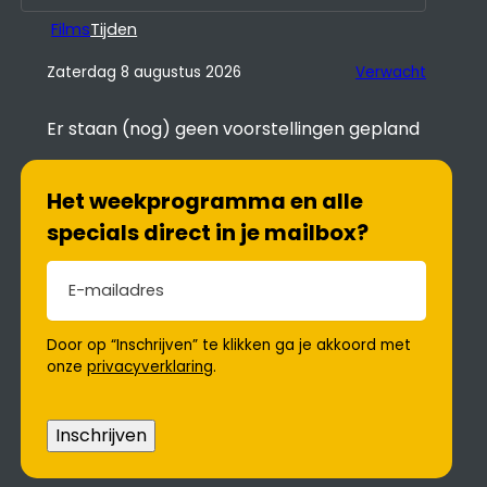
Films
Tijden
Zaterdag 8 augustus 2026
Verwacht
Er staan (nog) geen voorstellingen gepland
Het weekprogramma en alle
specials direct in je mailbox?
E-mailadres
(Vereist)
Door op “Inschrijven” te klikken ga je akkoord met
onze
privacyverklaring
.
Inschrijven