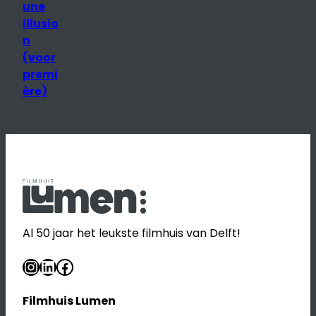
une
illusio
n
(voor
premi
ère)
Al 50 jaar het leukste filmhuis van Delft!
Instagram
LinkedIn
Facebook
Filmhuis Lumen