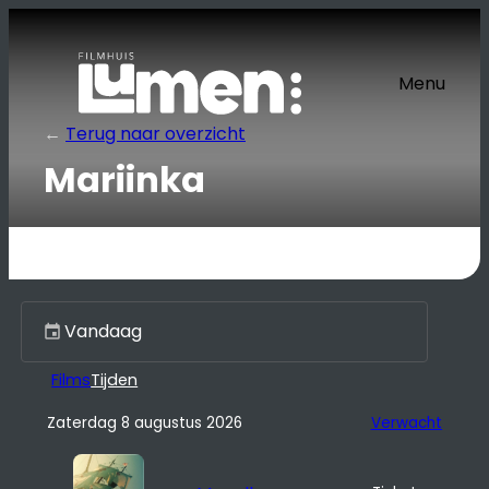
Ga
naar
de
Menu
inhoud
←
Terug naar overzicht
Mariinka
Kies een dag
Films
Tijden
Zaterdag 8 augustus 2026
Verwacht