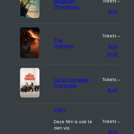
Magellan
Tickets
(Previously
15:30
Unreleased)
Tickets
The
Odyssey
15:55
20:35
De la Comédie-
Tickets
Française
16:40
Värn
Deze film is ook te
Tickets
zien via
16:55