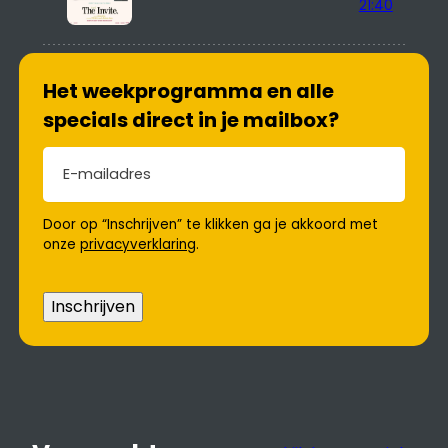
21:40
Het weekprogramma en alle
specials direct in je mailbox?
E-mailadres
(Vereist)
Door op “Inschrijven” te klikken ga je akkoord met
onze
privacyverklaring
.
Inschrijven