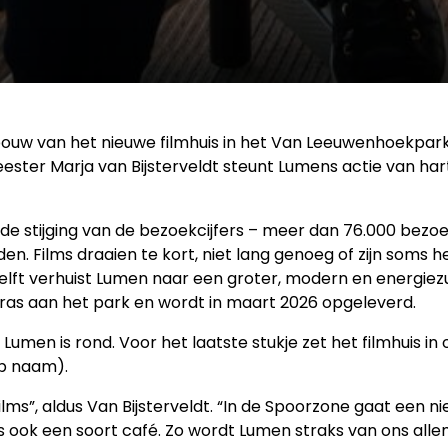
bouw van het nieuwe filmhuis in het Van Leeuwenhoekpark 
ester Marja van Bijsterveldt steunt Lumens actie van har
e stijging van de bezoekcijfers – meer dan 76.000 bezoe
n. Films draaien te kort, niet lang genoeg of zijn soms he
Delft verhuist Lumen naar een groter, modern en energiezu
erras aan het park en wordt in maart 2026 opgeleverd.
 Lumen is rond. Voor het laatste stukje zet het filmhuis 
op naam).
films”, aldus Van Bijsterveldt. “In de Spoorzone gaat een 
ook een soort café. Zo wordt Lumen straks van ons allemaa