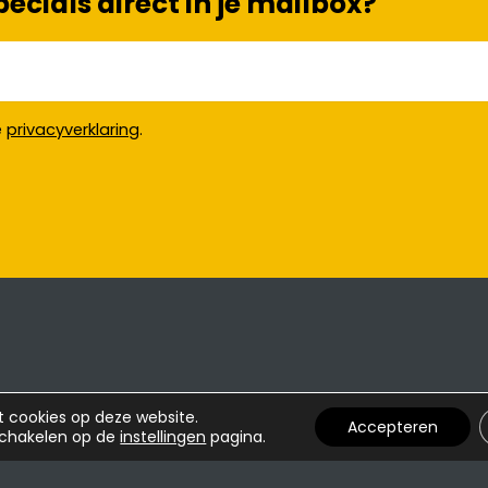
cials direct in je mailbox?
e
privacyverklaring
.
t cookies op deze website.
Accepteren
schakelen op de
instellingen
pagina.