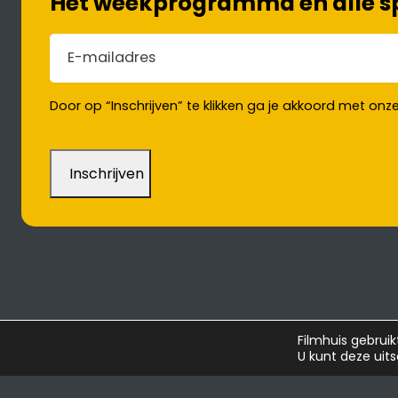
Het weekprogramma en alle spe
E-mailadres
(Vereist)
Door op “Inschrijven” te klikken ga je akkoord met onz
Filmhuis gebruik
Verwacht
U kunt deze uit